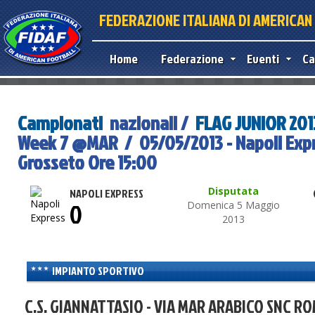
FEDERAZIONE ITALIANA DI AMERICA
Home
Federazione
Eventi
Ca
Campionati
nazionali /
FLAG JUNIOR 201
Week 7 @MAR / 05/05/2013 - Napoli Exp
Grosseto Ore 15:00
Disputata
NAPOLI EXPRESS
0
Domenica 5 Maggio
2013
IMPIANTO SPORTIVO
 only
For development purposes only
For developmen
C.S. GIANNATTASIO - VIA MAR ARABICO SNC RO