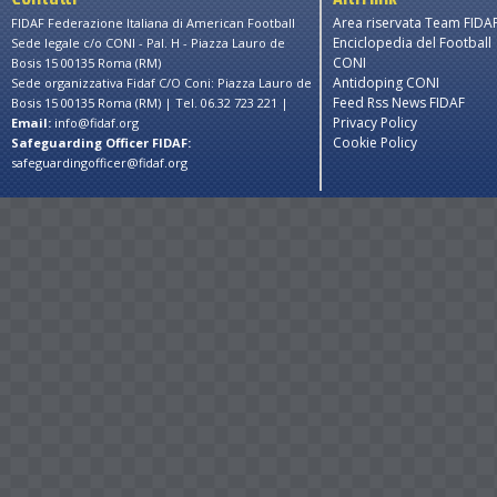
 only
For development purposes only
For developmen
Area riservata Team FIDA
FIDAF Federazione Italiana di American Football
Enciclopedia del Football
Sede legale c/o CONI - Pal. H - Piazza Lauro de
CONI
Bosis 15 00135 Roma (RM)
Antidoping CONI
Sede organizzativa Fidaf C/O Coni: Piazza Lauro de
Feed Rss News FIDAF
Bosis 15 00135 Roma (RM) | Tel. 06.32 723 221 |
Privacy Policy
Email:
info@fidaf.org
Cookie Policy
Safeguarding Officer FIDAF:
safeguardingofficer@fidaf.org