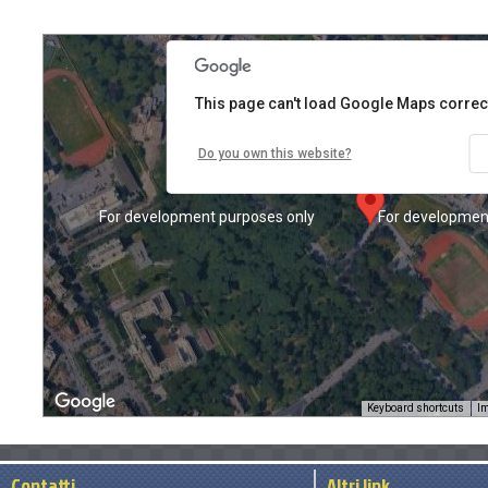
This page can't load Google Maps correct
Do you own this website?
 only
For development purposes only
For developmen
Keyboard shortcuts
Im
Contatti
Altri link