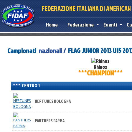
FEDERAZIONE ITALIANA DI AMERICA
Home
Federazione
Eventi
Ca
Campionati
nazionali /
FLAG JUNIOR 2013 U15 201
Rhinos
***CHAMPION***
CENTRO 1
NEPTUNES BOLOGNA
PANTHERS PARMA