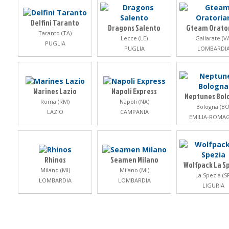
Delfini Taranto
Dragons Salento
Gteam Orato
Taranto (TA)
Lecce (LE)
Gallarate (V
PUGLIA
PUGLIA
LOMBARDI
Marines Lazio
Napoli Express
Neptunes Bol
Roma (RM)
Napoli (NA)
Bologna (BO
LAZIO
CAMPANIA
EMILIA-ROMA
Rhinos
Seamen Milano
Wolfpack La S
Milano (MI)
Milano (MI)
La Spezia (S
LOMBARDIA
LOMBARDIA
LIGURIA