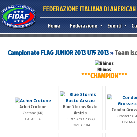
FEDERAZIONE ITALIANA DI AMERICA
Home
Federazione
Eventi
Ca
Campionato FLAG JUNIOR 2013 U15 2013
»
Team iscr
Rhinos
***CHAMPION***
Achei Crotone
Blue Storms Busto
Condor Gros
Arsizio
Crotone (KR)
Grosseto (G
CALABRIA
Busto Arsizio (VA)
TOSCANA
LOMBARDIA