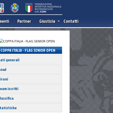
menti
Partner
Giustizia
Contatti
COPPA ITALIA - FLAG SENIOR OPEN
ati generali
owl
ironi
eam iscritti
lassifica
tatistiche