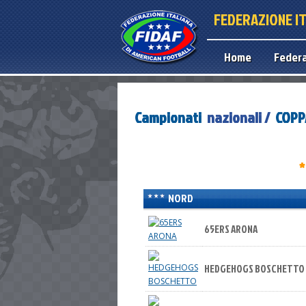
FEDERAZIONE I
Home
Feder
Campionati
nazionali /
COPPA
*
NORD
65ERS ARONA
HEDGEHOGS BOSCHETTO