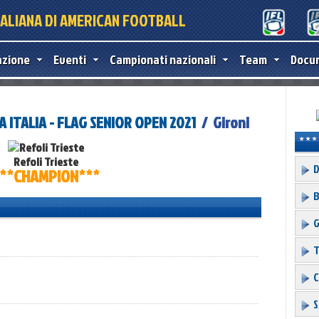
TALIANA DI AMERICAN FOOTBALL
azione
Eventi
Campionati nazionali
Team
Docu
 ITALIA - FLAG SENIOR OPEN 2021
/ Gironi
2021
Refoli Trieste
D
**CHAMPION***
B
G
T
C
S