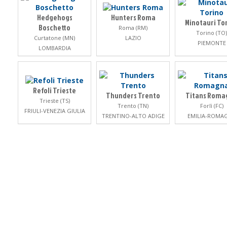
Hedgehogs
Hunters Roma
Minotauri To
Boschetto
Roma (RM)
Torino (TO)
Curtatone (MN)
LAZIO
PIEMONTE
LOMBARDIA
Refoli Trieste
Thunders Trento
Titans Roma
Trieste (TS)
Trento (TN)
Forlì (FC)
FRIULI-VENEZIA GIULIA
TRENTINO-ALTO ADIGE
EMILIA-ROMA