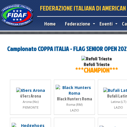
FEDERAZIONE ITALIANA DI AMERICA
Home
Federazione
Eventi
Ca
Campionato COPPA ITALIA - FLAG SENIOR OPEN 202
Refoli Trieste
***CHAMPION***
65ers Arona
Bufali Lati
Black Hunters Roma
Arona (No)
Latina (LT)
Roma (RM)
PIEMONTE
LAZIO
LAZIO