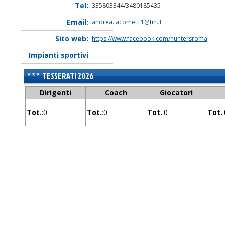
Tel:
335803344/3480185435
Email:
andrea.iacometti1@tin.it
Sito web:
https://www.facebook.com/huntersroma
Impianti sportivi
TESSERATI 2026
Dirigenti
Coach
Giocatori
Tot.
:0
Tot.
:0
Tot.
:0
Tot.