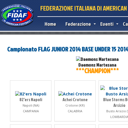
FEDERAZIONE ITALIANA DI AMERICA
Home
Federazione
Eventi
Ca
Campionato FLAG JUNIOR 2014 BASE UNDER 15 201
Daemons Martesana
***CHAMPION***
82'ers Napoli
Achei Crotone
Blue Storms B
Arsizio
Napoli (NA)
Crotone (KR)
CAMPANIA
CALABRIA
Busto Arsizio 
LOMBARDI