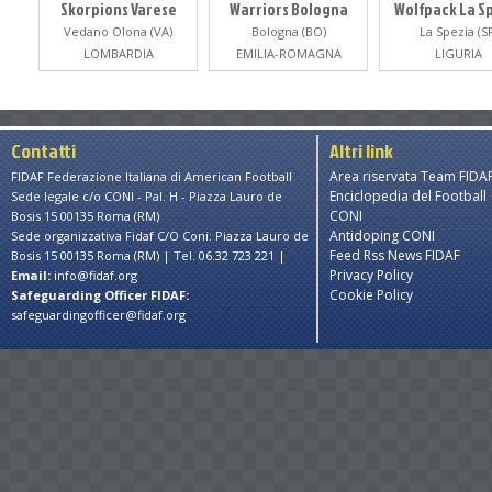
Skorpions Varese
Warriors Bologna
Wolfpack La S
Vedano Olona (VA)
Bologna (BO)
La Spezia (S
LOMBARDIA
EMILIA-ROMAGNA
LIGURIA
Contatti
Altri link
Area riservata Team FIDA
FIDAF Federazione Italiana di American Football
Enciclopedia del Football
Sede legale c/o CONI - Pal. H - Piazza Lauro de
CONI
Bosis 15 00135 Roma (RM)
Antidoping CONI
Sede organizzativa Fidaf C/O Coni: Piazza Lauro de
Feed Rss News FIDAF
Bosis 15 00135 Roma (RM) | Tel. 06.32 723 221 |
Privacy Policy
Email:
info@fidaf.org
Cookie Policy
Safeguarding Officer FIDAF:
safeguardingofficer@fidaf.org