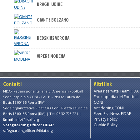
DRAGHI UDINE
GIANTS BOLZANO
REDSKINS VERONA
VIPERS MODENA
Contatti
Altri link
Area riservata Team FIDA
FIDAF Federazione Italiana di American Football
Enciclopedia del Football
Sede legale c/o CONI - Pal. H - Piazza Lauro de
CONI
Bosis 15 00135 Roma (RM)
Antidoping CONI
Sede organizzativa Fidaf C/O Coni: Piazza Lauro de
Feed Rss News FIDAF
Bosis 15 00135 Roma (RM) | Tel. 06.32 723 221 |
Privacy Policy
Email:
info@fidaf.org
Cookie Policy
Safeguarding Officer FIDAF:
safeguardingofficer@fidaf.org