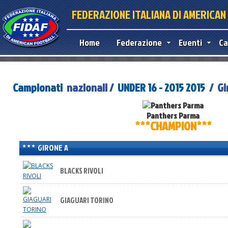
FEDERAZIONE ITALIANA DI AMERICA
Home
Federazione
Eventi
Ca
Campionati
nazionali /
UNDER 16 - 2015 2015
/ Gi
Panthers Parma
***CHAMPION***
GIRONE A
BLACKS RIVOLI
GIAGUARI TORINO